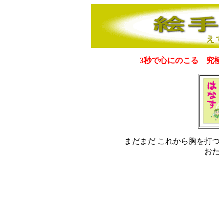
3秒で心にのこる 究
まだまだ これから胸を打
お