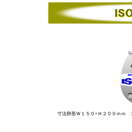
寸法卵形Ｗ１５０×Ｈ２００ｍｍ ステ